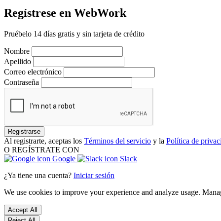
Regístrese en WebWork
Pruébelo 14 días gratis y sin tarjeta de crédito
Nombre
Apellido
Correo electrónico
Contraseña
Registrarse
Al registrarte, aceptas los
Términos del servicio
y la
Política de priva
O REGÍSTRATE CON
Google
Slack
¿Ya tiene una cuenta?
Iniciar sesión
We use cookies to improve your experience and analyze usage. Mana
Accept All
Reject All