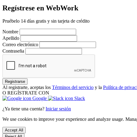
Regístrese en WebWork
Pruébelo 14 días gratis y sin tarjeta de crédito
Nombre
Apellido
Correo electrónico
Contraseña
Registrarse
Al registrarte, aceptas los
Términos del servicio
y la
Política de priva
O REGÍSTRATE CON
Google
Slack
¿Ya tiene una cuenta?
Iniciar sesión
We use cookies to improve your experience and analyze usage. Mana
Accept All
Reject All