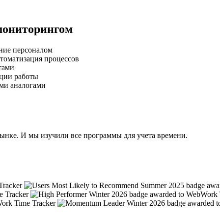
мониторингом
ние персоналом
втоматизация процессов
тами
ации работы
ими аналогами
ынке. И мы изучили все программы для учета времени.