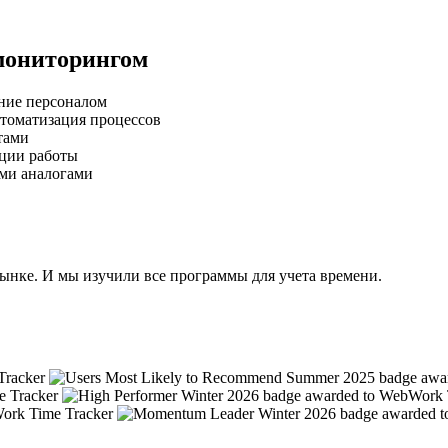
мониторингом
ние персоналом
втоматизация процессов
тами
ации работы
ими аналогами
ынке. И мы изучили все программы для учета времени.